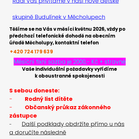
Rádi Vás přivítáme v naší nové dětské
skupině Budulínek v Měcholupech
Těšíme se na Vás v měsíci květnu 2026, vždy po
předchozí telefonické dohodě na obecním
úřadě Měcholupy, kontaktní telefon
+420 724
179
639
Měsíční fixní sazba je 2000,- Kč + stravné
Vaše individuální požadavky vyřídíme
k oboustranné spokojenosti
S sebou doneste:
-
Rodný list dítěte
-
Občanský průkaz zákonného
zástupce
Další podklady obdržíte přímo u nás
-
a doručíte následně