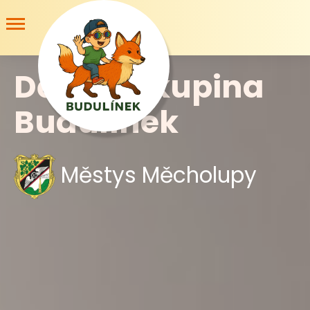
Dětská skupina
Budulínek
Městys Měcholupy