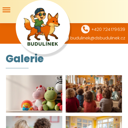
+420 724 179 639
budulinek@dsbudulinek.cz
Galerie