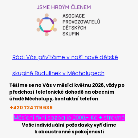
Rádi Vás přivítáme v naší nové dětské
skupině Budulínek v Měcholupech
Těšíme se na Vás v měsíci květnu 2026, vždy po
předchozí telefonické dohodě na obecním
úřadě Měcholupy, kontaktní telefon
+420 724
179
639
Měsíční fixní sazba je 2000,- Kč + stravné
Vaše individuální požadavky vyřídíme
k oboustranné spokojenosti