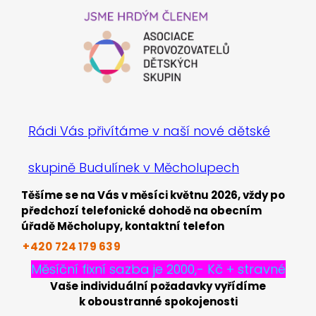
Rádi Vás přivítáme v naší nové dětské
skupině Budulínek v Měcholupech
Těšíme se na Vás v měsíci květnu 2026, vždy po
předchozí telefonické dohodě na obecním
úřadě Měcholupy, kontaktní telefon
+420 724
179
639
Měsíční fixní sazba je 2000,- Kč + stravné
Vaše individuální požadavky vyřídíme
k oboustranné spokojenosti